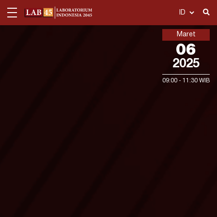
Maret
Tentang Kami
06
2025
Publikasi
09:00 - 11:30 WIB
Departemen
Telusuri
Ekonomi Politik
Dashboard
Politik Hukum dan Keamanan
Politik Hukum dan Keamanan
Multimedia
Politik Media dan Gender
Acara
Karier
Kontak