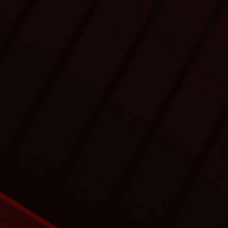
Slide Presentasi Mike Verawati Tangka
Slide Presentasi Salsabila Putri Pertiwi
Press Release
Ikhtisar Acara