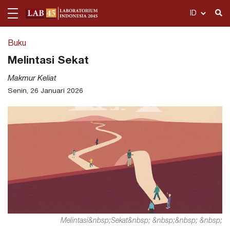
Buku
Tentang Kami
Melintasi Sekat
Publikasi
Makmur Keliat
Senin, 26 Januari 2026
Departemen
Telusuri
Ekonomi Politik
Dashboard
Politik Hukum dan Keamanan
Politik Hukum dan Keamanan
Multimedia
Politik Media dan Gender
Acara
Karier
Melintasi&nbsp;Sekat&nbsp; &nbsp;&nbsp; &nbsp;
Kontak