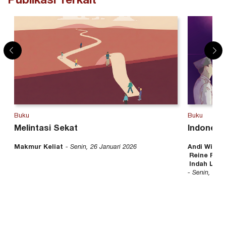
Publikasi Terkait
Buku
Buku
Melintasi Sekat
Indonesi
Makmur Keliat
- Senin, 26 Januari 2026
Andi Widjaj
Reine Prih
Indah Lest
- Senin, 07 