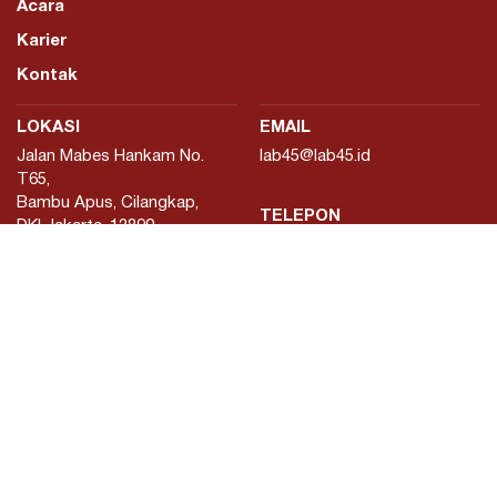
Acara
Karier
Kontak
LOKASI
EMAIL
Jalan Mabes Hankam No.
lab45@lab45.id
T65,
Bambu Apus, Cilangkap,
TELEPON
DKI Jakarta, 13890
+62811452045
FOLLOW
Instagram
Facebook
X
Tiktok
Youtube